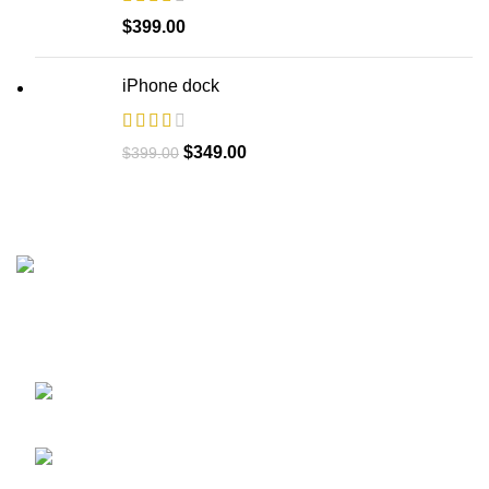
$
399.00
iPhone dock
$
349.00
$
399.00
Преко 40 година искуства у изградњи, пројектовању, и
реконструисању челичних водоторњева свих величина
Недељка Гвозденовића 10/2, 11000
Београд
Телефон: