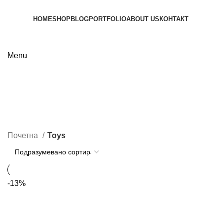
HOME
SHOP
BLOG
PORTFOLIO
ABOUT US
КОНТАКТ
subscribe
Menu
Toys
Categories
Почетна
Toys
-13%