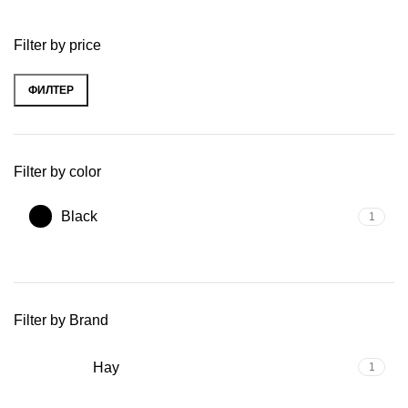
Filter by price
ФИЛТЕР
Минимална
Максимална
цена
цена
Filter by color
Black
1
Filter by Brand
Hay
1