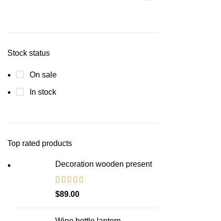
Stock status
On sale
In stock
Top rated products
Decoration wooden present
$
89.00
Wine bottle lantern