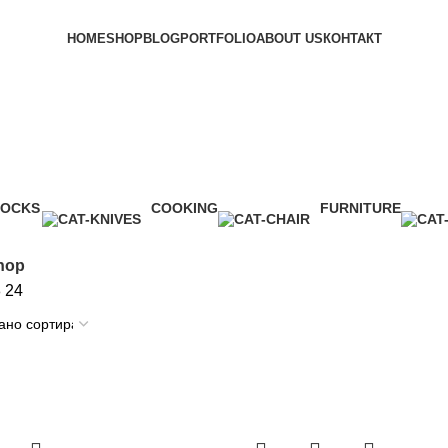
HOME
SHOP
BLOG
PORTFOLIO
ABOUT US
КОНТАКТ
subscribe
LOCKS
COOKING
FURNITURE
Product
1 Product
5 Products
hop
8
24