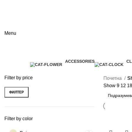
Menu
Shop
ACCESSORIES
C
Categories
3 Products
1 
Filter by price
Почетна
S
Show
9
12
1
ФИЛТЕР
Минимална
Максимална
цена
цена
Filter by color