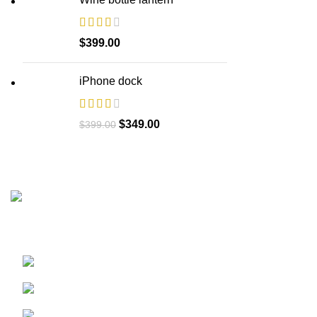
$
399.00
iPhone dock
$
349.00
$
399.00
Преко 40 година искуства у изградњи, пројектовању, и 
Недељка Гвозденовића 10/2, 11000 Београд
Телефон:
Емаил: nemanjavidicing@gmail.com