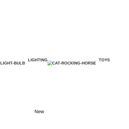
LIGHTING
TOYS
1 Product
1 Product
New