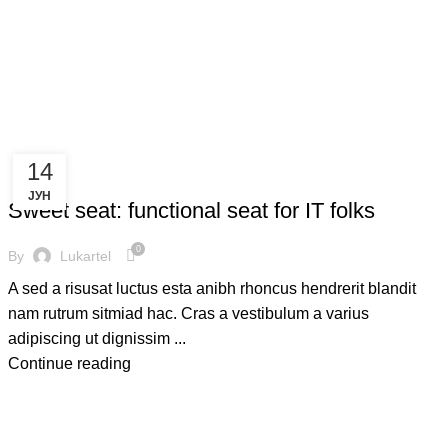
subscribe
14
FURNITURE
ЈУН
Sweet seat: functional seat for IT folks
0
By
Lukartel
A sed a risusat luctus esta anibh rhoncus hendrerit blandit
nam rutrum sitmiad hac. Cras a vestibulum a varius
adipiscing ut dignissim ...
Continue reading