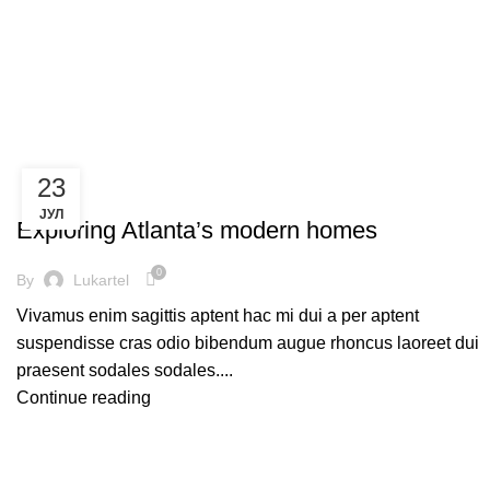
Tag Archives: Sofa
23
DECORATION
ЈУЛ
Exploring Atlanta’s modern homes
0
By
Lukartel
Vivamus enim sagittis aptent hac mi dui a per aptent
suspendisse cras odio bibendum augue rhoncus laoreet dui
praesent sodales sodales....
Continue reading