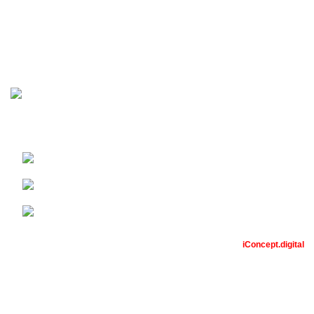
Преко 40 година искуства у изградњи, пројектовању, и 
Недељка Гвозденовића 10/2, 11000 Београд
Телефон:
Емаил: nemanjavidicing@gmail.com
ПАТЕНТ ИНВЕСТ
2023 - израда интернет продавнице
iConcept.digital