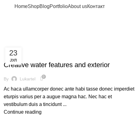
Home
Shop
Blog
Portfolio
About us
Контакт
23
DECORATION
ЈУЛ
Creative water features and exterior
0
By
Lukartel
Ac haca ullamcorper donec ante habi tasse donec imperdiet
eturpis varius per a augue magna hac. Nec hac et
vestibulum duis a tincidunt ...
Continue reading