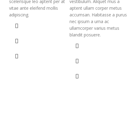
scelerisque leo aptent per at
vestibulum. Aliquet mus a
vitae ante eleifend mollis
aptent ullam corper metus
adipiscing.
accumsan. Habitasse a purus
nec ipsum a urna ac
ullamcorper varius metus
A
blandit posuere.
a
e
Fur
$
1
Sce
non
sen
ul
nib
gr
in.
sce
vit