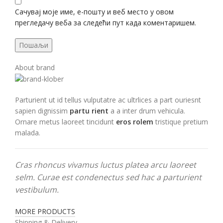
Сачувај моје име, е-пошту и веб место у овом
прегледачу веба за следећи пут када коментаришем.
About brand
Parturient ut id tellus vulputatre ac ultrlices a part ouriesnt
sapien dignissim
partu rient
a a inter drum vehicula.
Ornare metus laoreet tincidunt
eros rolem
tristique pretium
malada.
Cras rhoncus vivamus luctus platea arcu laoreet
selm. Curae est condenectus sed hac a parturient
vestibulum.
MORE PRODUCTS
Shipping & Delivery