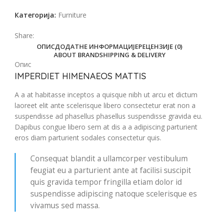
Категорија:
Furniture
Share:
ОПИС
ДОДАТНЕ ИНФОРМАЦИЈЕ
РЕЦЕНЗИЈЕ (0)
ABOUT BRAND
SHIPPING & DELIVERY
Опис
IMPERDIET HIMENAEOS MATTIS
A a at habitasse inceptos a quisque nibh ut arcu et dictum
laoreet elit ante scelerisque libero consectetur erat non a
suspendisse ad phasellus phasellus suspendisse gravida eu.
Dapibus congue libero sem at dis a a adipiscing parturient
eros diam parturient sodales consectetur quis.
Consequat blandit a ullamcorper vestibulum
feugiat eu a parturient ante at facilisi suscipit
quis gravida tempor fringilla etiam dolor id
suspendisse adipiscing natoque scelerisque es
vivamus sed massa.