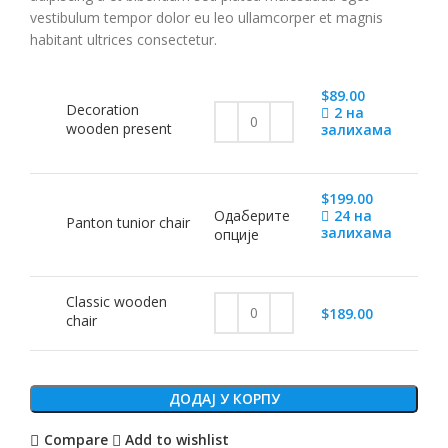
vestibulum tempor dolor eu leo ullamcorper et magnis
habitant ultrices consectetur.
$
89.00
Decoration
2 на
wooden present
залихама
$
199.00
Одаберите
24 на
Panton tunior chair
залихама
опције
Classic wooden
$
189.00
chair
ДОДАЈ У КОРПУ
Compare
Add to wishlist