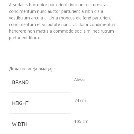
A sodales hac dolor parturient tincidunt dictumst a
condimentum nunc auctor parturient a nibh dis a
vestibulum arcu a a. Urna rhoncus eleifend parturient
condimentum et vulputate nunc. Ut dolor condimentum
hendrerit non mattis a commodo sociis mi nec rutrum
parturient litora.
Додатне информације
Alessi
BRAND
74 cm
HEIGHT
105 cm
WIDTH