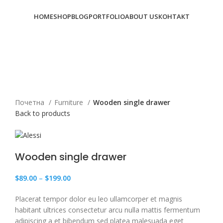
HOME
SHOP
BLOG
PORTFOLIO
ABOUT US
КОНТАКТ
subscribe
Click to enlarge
Почетна
Furniture
Wooden single drawer
Back to products
Wooden single drawer
$
89.00
–
$
199.00
Placerat tempor dolor eu leo ullamcorper et magnis
habitant ultrices consectetur arcu nulla mattis fermentum
adipiscing a et bibendum sed platea malesuada eget