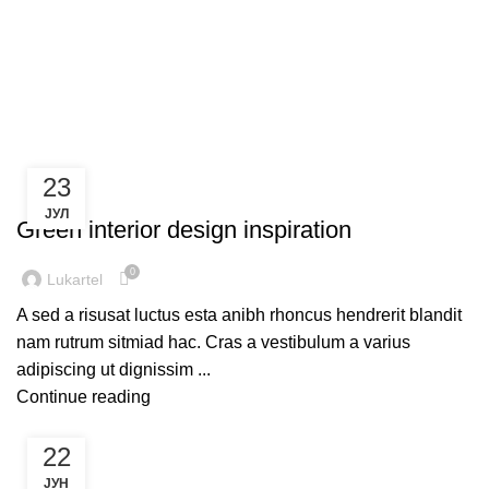
Inspiration
23
INSPIRATION
ЈУЛ
Green interior design inspiration
0
Lukartel
A sed a risusat luctus esta anibh rhoncus hendrerit blandit
nam rutrum sitmiad hac. Cras a vestibulum a varius
adipiscing ut dignissim ...
Continue reading
22
INSPIRATION
ЈУН