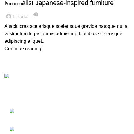
Minimalist Japanese-inspired furniture
0
Lukartel
A taciti cras scelerisque scelerisque gravida natoque nulla
vestibulum turpis primis adipiscing faucibus scelerisque
adipiscing aliquet...
Continue reading
Преко 40 година искуства у изградњи, пројектовању, и
реконструисању челичних водоторњева свих величина
Недељка Гвозденовића 10/2, 11000
Београд
Телефон: