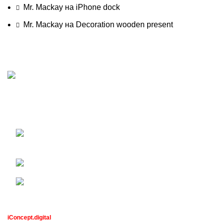
Mr. Mackay
на
iPhone dock
Mr. Mackay
на
Decoration wooden present
Преко 40 година искуства у изградњи, пројектовању, и
реконструисању челичних водоторњева свих величина
Недељка Гвозденовића 10/2, 11000
Београд
Телефон:
Емаил: nemanjavidicing@gmail.com
ПАТЕНТ ИНВЕСТ
2023 - израда интернет продавнице
iConcept.digital