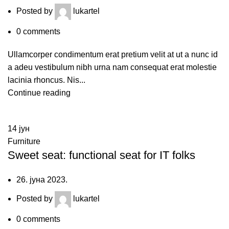
Posted by
lukartel
0
comments
Ullamcorper condimentum erat pretium velit at ut a nunc id
a adeu vestibulum nibh urna nam consequat erat molestie
lacinia rhoncus. Nis...
Continue reading
14
јун
Furniture
Sweet seat: functional seat for IT folks
26. јуна 2023.
Posted by
lukartel
0
comments