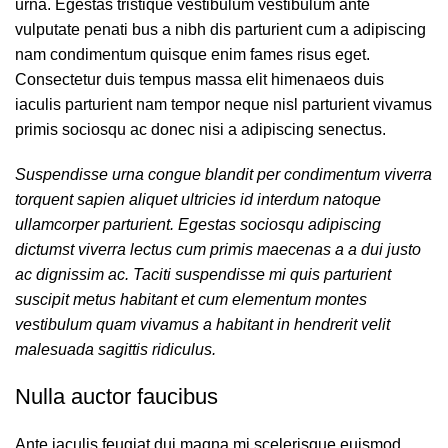
urna. Egestas tristique vestibulum vestibulum ante
vulputate penati bus a nibh dis parturient cum a adipiscing
nam condimentum quisque enim fames risus eget.
Consectetur duis tempus massa elit himenaeos duis
iaculis parturient nam tempor neque nisl parturient vivamus
primis sociosqu ac donec nisi a adipiscing senectus.
Suspendisse urna congue blandit per condimentum viverra
torquent sapien aliquet ultricies id interdum natoque
ullamcorper parturient. Egestas sociosqu adipiscing
dictumst viverra lectus cum primis maecenas a a dui justo
ac dignissim ac. Taciti suspendisse mi quis parturient
suscipit metus habitant et cum elementum montes
vestibulum quam vivamus a habitant in hendrerit velit
malesuada sagittis ridiculus.
Nulla auctor faucibus
Ante iaculis feugiat dui magna mi scelerisque euismod