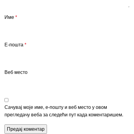
Име
*
Е-пошта
*
Веб место
Сачувај моје име, е-пошту и веб место у овом
прегледачу веба за следећи пут када коментаришем.