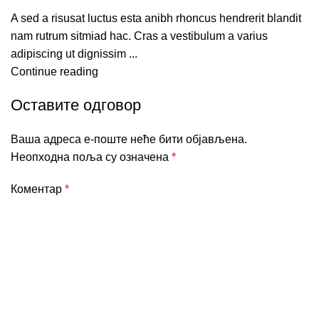
A sed a risusat luctus esta anibh rhoncus hendrerit blandit
nam rutrum sitmiad hac. Cras a vestibulum a varius
adipiscing ut dignissim ...
Continue reading
Оставите одговор
Ваша адреса е-поште неће бити објављена.
Неопходна поља су означена
*
Коментар
*